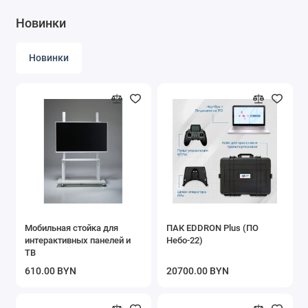
Уличные сенсорные киоски
Логопедиче
Новинки
Кассы самообслуживания
Интерактив
Умный город
Интерактив
Новинки
Интерактивные панели большого формата
Интерактив
3D голографические вентиляторы
STEM образ
Стойки для оборудования
Мобильная стойка для
ПАК EDDRON Plus (ПО
интерактивных панелей и
Небо-22)
ТВ
610.00 BYN
20700.00 BYN