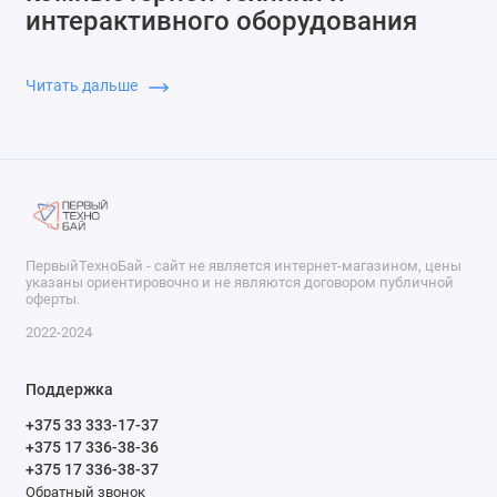
интерактивного оборудования
Мы сотрудничаем с ведущими производителями
компьютеров, ноутбуков, мультибордов, LED экранов,
Читать дальше
мониторов, принтеров, а также интерактивных досок,
проекторов и другой техники. Наша команда специалистов
поможет подобрать оптимальное решение для любых
потребностей клиента.
ПервыйТехноБай - сайт не является интернет-магазином, цены
указаны ориентировочно и не являются договором публичной
оферты.
2022-2024
Поддержка
+375 33 333-17-37
+375 17 336-38-36
+375 17 336-38-37
Обратный звонок